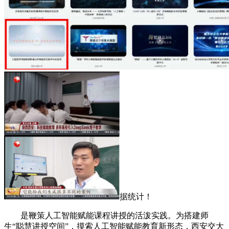
据统计！
是鞭策人工智能赋能课程讲授的活泼实践。为搭建师
生“聪慧讲授空间”，摸索人工智能赋能教育新形态，西安交大