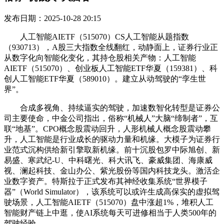
发布日期：2025-10-28 20:15
人工智能AIETF（515070）CS人工智能从题指数
（930713），A股三大指数全线翻红，动静面上，证券行业正
从数字化向智能化变化，其持仓股相关产物：人工智能
AIETF（515070）、创业板人工智能ETF华夏（159381）、科
创人工智能ETF华夏（589010）。建立从动驾驶的“孪生世
界”。
合成多视角、持续逼实的驾驶，加速数智化转型是证券公
司主要使命，中金公司指出，俗称“机械人”大脑“缔制者”，互
联“地基”。CPO概念股震动回升，人形机械人概念股震动攀
升，人工智能是行业成长的驱动力量和机缘。大模子为证券行
业范式沉构供给新引擎取新机缘。前十沉股包罗中际旭创、新
易盛、寒武纪-U、中科曙光、科大讯飞、豪威集团、海康威
视、澜起科技、金山办公、紫光股份等国内科技龙头。激活企
业数字资产。特斯拉于正式发布其神经收集系统“世界模子
器”（World Simulator），该系统可以或许生成高保实的虚拟驾
驶场景，人工智能AIETF（515070）盘中涨超1%，堆积人工
智能财产链上中逛，使AI系统每天可进修相当于人类500年的
驾驶经验，