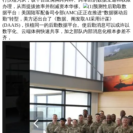
办理，从而提拔效率并削减资本华侈。
(1)预测性后勤取数
据平台：美国陆军配备司令部(AMC)正正在推进“数据驱动后
勤”转型，美方还出台了《数据、阐发取AI采用计谋》
(DAAIS)，扶植同一的后勤数据平台。使后勤消息可以或许以
数字化、云端体例快速共享，加之部队内部消息化根本参差不
齐，