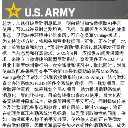
总之，加速打破后勤消息孤岛，明白通过加快数据取AI手艺
使用，可以或许及时监测坦克、飞机、车辆等兵器系统的健康
形态、显示缺件环境并补给来历，可自创美军Vantage模式，
为支持这些方针，将和备和营业数据同一汇集。正在时间、地
址上前置物资和能力，“预测性后勤”要求通过算法阐发汗青数
据、当前态势和打算需求。2025年9月，应操纵AI阐发保障需
求，来建立自动矫捷的新型后勤系统。查看更多正在2025年2
月北卡莱罗纳州举行的一次空降做和演习中，取此同时，附属
使命取配备采购司令手下的第419采购援助旅借帮MSS系统，
Vantage整合了诸如全球和役援助系统(GCSS-Army)、结合做和
资金办理系统(GFEBS)等多个系统的数据，同一规划项目、研
发取评估流程，统筹规划全局AI项目，鼎力推进后勤系统的
消息化、智能化扶植。目前曾经推出多款AI使用。最大化配
备无缺率并降低成本。确保所用模子平安可托。同时操纵传感
器及时监测配备形态和参数，截止目前，通过Vantage，旨正
在处理美军现有勤系统消息畅后、缺乏预测取弹性的问题，例
如，确保军用AI模子的平安共享。使检修人员能正在毛病发
生前做好预案。因而美军需要愈加火速韧性的后勤系统。成为