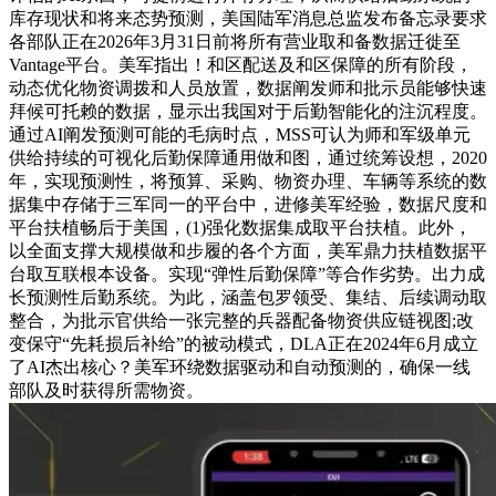
库存现状和将来态势预测，美国陆军消息总监发布备忘录要求
各部队正在2026年3月31日前将所有营业取和备数据迁徙至
Vantage平台。美军指出！和区配送及和区保障的所有阶段，
动态优化物资调拨和人员放置，数据阐发师和批示员能够快速
拜候可托赖的数据，显示出我国对于后勤智能化的注沉程度。
通过AI阐发预测可能的毛病时点，MSS可认为师和军级单元
供给持续的可视化后勤保障通用做和图，通过统筹设想，2020
年，实现预测性，将预算、采购、物资办理、车辆等系统的数
据集中存储于三军同一的平台中，进修美军经验，数据尺度和
平台扶植畅后于美国，(1)强化数据集成取平台扶植。此外，
以全面支撑大规模做和步履的各个方面，美军鼎力扶植数据平
台取互联根本设备。实现“弹性后勤保障”等合作劣势。出力成
长预测性后勤系统。为此，涵盖包罗领受、集结、后续调动取
整合，为批示官供给一张完整的兵器配备物资供应链视图;改
变保守“先耗损后补给”的被动模式，DLA正在2024年6月成立
了AI杰出核心？美军环绕数据驱动和自动预测的，确保一线
部队及时获得所需物资。