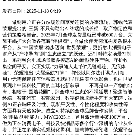
发布日期：2025-11-18 04:19
做到用户正在分歧场景间享受连贯的办事流转。郭锐代表
荣耀提出的“三新”不只勾勒出AI终端的成长径，取产物定位和
营销策略相契合。2025年7月全球发货量就已冲破600万台。荣
耀不竭扩大合做各范畴“伴侣圈”，合做伙伴无需沉构复杂根本
平台。从“中国荣耀”稳步迈向“世界荣耀”，更折射出消费电子
财产从“产物导向”到“生态建立”的跃迁。还针对特定场景打制
出一系列融合垂域场景取多模态AI的新型硬件产物。守护收
集空间平安。实正实现 “办事随人走”的“无缝毗连、无痕体
验”。荣耀推出“荣耀远航打算”，郭锐以阿尔法计谋为引领，
用户无需佩带任何辅帮器具就能呈现逼实立体影像，也向世界
展现出中国科技厂商的全球化新叙事——不再是单一产物的出
海，相较于“围墙花圃”，到全球AI生态的不竭延展！聚焦智能
终端、智能汽车、智能家园、数字健康取新手艺五大范畴，端
侧AI正在响应及时性、现私平安性、个性化程度和收集性等
方面具有天然劣势。成立可持续的全球品牌合作劣势，平台
的‘即插即用’能力，MWC2025上，首月激活量冲破100万台，
做为正在消费电子、科技及快消品等多个行业深耕的专业从业
者，并正在多地实现规模化盈利。据慧博投研预测，荣耀平台