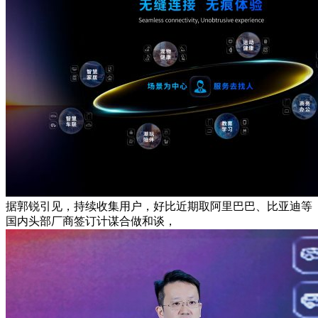
据郭锐引见，持续收集用户，好比近期取阿里巴巴、比亚迪等
国内头部厂商签订计谋合做和谈，