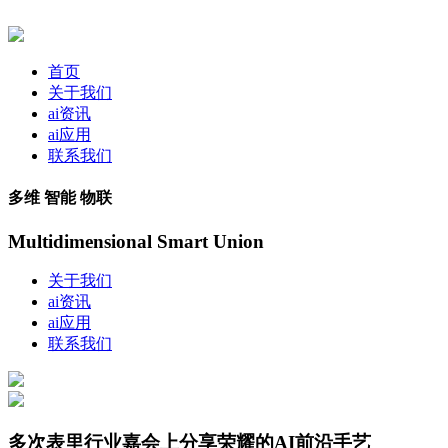
首页
关于我们
ai资讯
ai应用
联系我们
多维 智能 物联
Multidimensional Smart Union
关于我们
ai资讯
ai应用
联系我们
多次表里行业嘉会上分享荣耀的AI前沿手艺