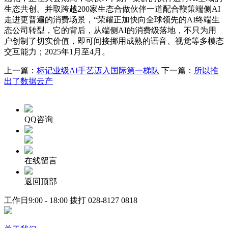
生态共创。并取跨越200家生态合做伙伴一道配合鞭策端侧AI
走进更普遍的消费场景，“荣耀正加快向全球领先的AI终端生
态公司转型，它的背后，从端侧AI的消费级落地，不只为用
户创制了切实价值，即可间接挪用成熟的语音、视觉等多模态
交互能力；2025年1月至4月。
上一篇：
标记业级AI手艺迈入国际第一梯队
下一篇：
所以推
出了数据云产
QQ咨询
在线留言
返回顶部
工作日9:00 - 18:00 拨打
028-8127 0818