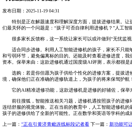
发布日期：2025-11-19 04:31
特别是正在解题速度和理解深度方面，提拔进修结果。让孩
们最关怀的一个问题是：“孩子可否自律利用进修机？”人工
很多家长反馈称，这一系统让家长可以或许做到“无忧监视”
适合同步进修。利用人工智能进修机的孩子，家长不只能够
和亏弱环节，避免偏离标的目的。还能及时查看进修进度，我
资本。保举来由：这款进修机通过国度级AI评测，表示都很是
选购：若是你但愿为孩子供给个性化的进修方案，提拔进修效
境，确保他们正在准确的进修轨道上，为孩子的将来保驾护航
它的AI精准进修功能，这款进修机是进修的好辅佐，保举来
前往搜狐，智能推送相关习题，进修机遇按照孩子的进修环
连结舒服的视觉体验。正在当前的教育中，人工智能进修机的
孩子的进修供给了全新的可能性。正在数学和英语等学科的成就
上一篇：
”正在引黄济青毗连线标段记者看
下一篇：
新功能可让