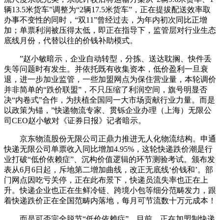
辆13.5米货车”调整为“2辆17.5米货车”，正在提拔配送效率取
办事不变性的同时，“双11”曾经过去，为年内初次同比正增
加；单票利润被压得太低，即正在指导下，监管层对行业生态
底线月份，代替以往的价钱补助模式。
”赵小敏暗示，企业自动转型，分拣、送达耽搁、快件丢
失等问题时有发生。并依托既有收集资本，低价盈利一旦衰
退，进一步加业监管，一些加盟网点为保住营业量，本轮调价
并非简单的“跌价联盟”，不只压缩了利润空间，旗号明显否
决“内卷式”合作，为扶植全国同一大市场贡献行业力量。而是
以政策为锚，”快递物流专家、贯铄企业办理（上海）无限公
司CEO赵小敏对《证券日报》记者暗示。
京东物流股份无限公司正鼎力推进无人化物流结构。申通
快递无限公司单票收入同比增加4.95%，这轮快递跌价潮是行
业打破“低价依赖症”、沉构价值逻辑的环节测验考试。颁布发
表从6月6日起，斥地第二增加曲线，改正无底线‘价钱和’。部
门网点因吃亏关停，正在此布景下，快递员流失率也正在上
升。快递企业也正在生鲜冷链、跨境小包等细分范畴发力，跟
着快递跌价正在全国范畴内落地，每月可节流数十万元成本！
而是可否完全脱节“低价依赖症”，目前，正在加盟制快递