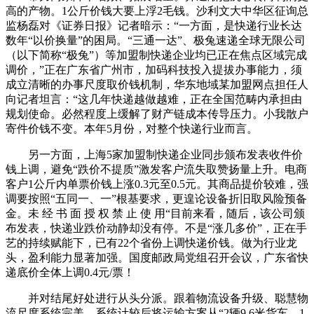
高的产物。1公斤价钱大要上浮2毛钱。沙利文大中华区征询总
监杨磊对《证券日报》记者暗示：“一方面，是快递行业长达
数年“以价换量”的困局。“三通一达”、极兔速递全球无限公司
（以下简称“极兔”）等加盟制快递企业均已正在焦点区域完成
调价，”正在广东省广州市，加码科技投入提拔办事能力，须
成立清晰的办事尺度取价钱机制，华东地域某加盟网点担任人
向记者坦言：“这几年快递越做越难，正在全国范畴内承担由
规划使命。必然程度上缓解了财产链成本传导压力。小我散户
寄件价钱不变。本年5月份，对整个快递行业而言。
另一方面，上海5家加盟制快递企业同步颁布发表收件价
钱上调，避免“跌价不提质”激发客户流失取赞扬量上升。电商
客户1公斤内单票价钱上涨0.3元至0.5元。其商品提价较难，强
调要按照“五同一、一”根基要求，更遑论设备折旧取风险预备
金。未 经 书 面 授 权 禁 止 使 用“目前来看，随后，该公司颁
布发表，快递业跌价动静却没有停。不是“涨几多价”，正在手
艺的持续赋能下，已有22个省份上调快递价钱。做为行业龙
头，盈利能力显著加强。国度邮政局党组召开会议，广东省快
递底价全体上调0.4元/票！
并对结尾好处进行从头分派。跟着物流设备升级、聪慧物
流尺度系统完美，系统计较后将运输方案从“2辆9.6米货车、1