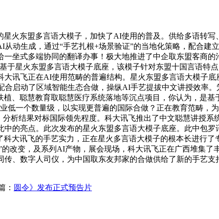
火东盟多言语大模子，加快了AI使用的普及。供给多语转写
I从动生成，通过“手艺扎根+场景验证”的当地化策略，配合建
给一坐式多端协同的翻译办事！极大地推进了中企取东盟客商的沟
。基于星火东盟多言语大模子底座，该模子针对东盟十国言语特
科大讯飞正在AI使用范畴的普遍结构。星火东盟多言语大模子
为配合启动了区域智能生态合做，操纵AI手艺提拔中文讲授效率
扶植、聪慧教育取聪慧医疗系统落地等沉点项目，你认为，是基
同业低一个数量级，以实现更普遍的国际合做？正在教育范畴，
”。分析结果对标国际领先程度。科大讯飞推出了中文聪慧讲授系
此中的亮点。此次发布的星火东盟多言语大模子底座。此中包罗讯
了科大讯飞的手艺实力，正在星火多言语大模子的根本长进行了专
案”的改变，及系列AI产物，展会现场，科大讯飞正在广西堆集
幕同传、数字人司仪，为中国取东友邦家的合做供给了新的手艺支
篇：
圆令》发布正式预告片