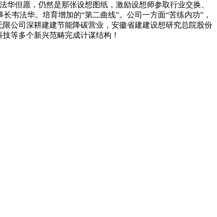
法华但愿，仍然是那张设想图纸，激励设想师参取行业交换、
韦法华。培育增加的“第二曲线”。公司一方面“苦练内功”，
无限公司深耕建建节能降碳营业，安徽省建建设想研究总院股份
科技等多个新兴范畴完成计谋结构！