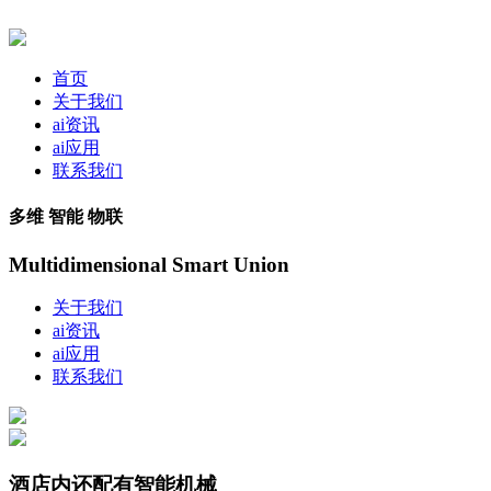
首页
关于我们
ai资讯
ai应用
联系我们
多维 智能 物联
Multidimensional Smart Union
关于我们
ai资讯
ai应用
联系我们
酒店内还配有智能机械