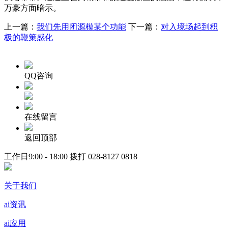
万豪方面暗示。
上一篇：
我们先用闭源模某个功能
下一篇：
对入境场起到积
极的鞭策感化
QQ咨询
在线留言
返回顶部
工作日9:00 - 18:00 拨打
028-8127 0818
关于我们
ai资讯
ai应用