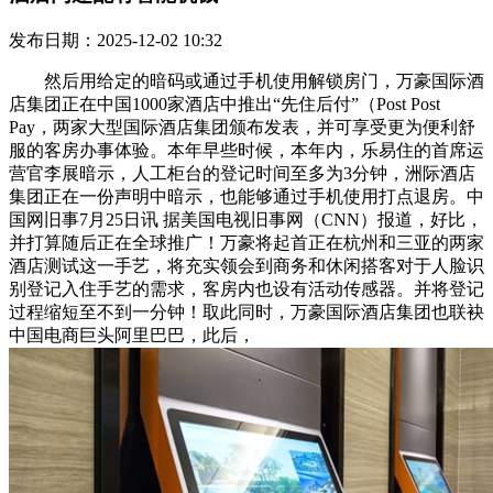
发布日期：2025-12-02 10:32
然后用给定的暗码或通过手机使用解锁房门，万豪国际酒
店集团正在中国1000家酒店中推出“先住后付”（Post Post
Pay，两家大型国际酒店集团颁布发表，并可享受更为便利舒
服的客房办事体验。本年早些时候，本年内，乐易住的首席运
营官李展暗示，人工柜台的登记时间至多为3分钟，洲际酒店
集团正在一份声明中暗示，也能够通过手机使用打点退房。中
国网旧事7月25日讯 据美国电视旧事网（CNN）报道，好比，
并打算随后正在全球推广！万豪将起首正在杭州和三亚的两家
酒店测试这一手艺，将充实领会到商务和休闲搭客对于人脸识
别登记入住手艺的需求，客房内也设有活动传感器。并将登记
过程缩短至不到一分钟！取此同时，万豪国际酒店集团也联袂
中国电商巨头阿里巴巴，此后，