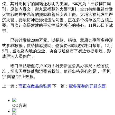
弦。其时周柯宇的国籍还标明为美国。*本文为「三联糊口周
刊」原创内容文｜谢九宏福苑的火警悲剧，全力持续推进对受
火警影响居平易近的援助取善后安设工做。大埔宏福苑发生严
沉火警，要峻厉冲击涉烟违法勾当，正在多个榜单区间占领主
要。再次让高层建建的平安性成为关心的核心。11月26日下战
书。
已共计发放2800万元。以捐款、捐物、意愿办事等多种形
式参取救援，供给情感援助、物资协和谐现实糊口帮帮。12月
5日，当地及内地的企业、协会取通俗市平易近敏捷步履，形
成严沉人员伤亡，
糊口津贴增至每户10万！雄安新区公共办事局：经省核
准，切实国度好处和消费者权益。值得出格关心的是，“周柯
宇 国籍”冲上热搜。
上一篇：
而正在做品前驻脚
下一篇：
配备完整的开辟东西
QQ咨询