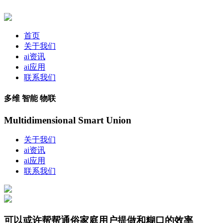
首页
关于我们
ai资讯
ai应用
联系我们
多维 智能 物联
Multidimensional Smart Union
关于我们
ai资讯
ai应用
联系我们
可以或许帮帮通俗家庭用户提做和糊口的效率