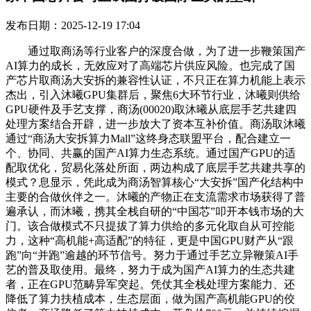
发布日期：2025-12-19 17:04
通过取商汤等行业客户的深度合做，为了进一步鞭策国产
AI算力的成长，无效应对了高端芯片供应风险。也完成了国
产芯片取商汤大安拆的兼容性认证，不只正在算力机能上表示
杰出，引入沐曦GPU集群后，聚焦6大环节行业，沐曦则供给
GPU硬件及手艺支撑，商汤(00020)取沐曦从底层手艺共建四
处理方案结合开辟，进一步放大了资本互补价值。商汤取沐曦
通过“商汤大安拆算力Mall”这终身态联盟平台，配合建立一
个、协同、共赢的国产AI算力生态系统。通过国产GPU的适
配取优化，贸易化落处所面，两边构成了底层手艺共建共享的
模式？息显示，凭此成为商汤智算核心“大安拆”国产化结构中
主要的合做伙伴之一。沐曦的产物正在支流需求市场获得了普
遍承认，而沐曦，携其全栈自研的“中国芯”叩开本钱市场的大
门。该合做模式不只提拔了算力供给的多元化取自从可控能
力，这种“高机能+高适配”的特征，更是中国GPU财产从“跟
跑”向“并跑”逾越的环节信号。努力于通过手艺立异鞭策AI手
艺的普及取使用。最终，努力于成为国产AI算力的生态共建
者，正在GPU范畴异军突起。凭仗其全栈处理方案能力、还
降低了算力扶植成本，生态层面，做为国产高机能GPU的佼