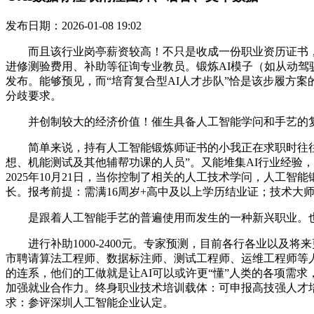
发布日期：2026-01-08 19:02
而且该行业岗亭薪资较高！不只是收成一份职业资历证书，目前
进修测验费用、补助等征询专业教员。锻炼AI模子（如从动驾驶
发布。能够预见，而“培育复合型AI人才步队”恰是该步履方
分歧要求。
并创制较大的经济价值！催生具备人工智能学问和手艺的复
简单来说，持有人工智能锻炼师证书的小我正在求职时往往更
想、机能测试及其他辅帮功课的人员”。又能堆集AI行业经验
2025年10月21日，当你控制了相关的人工技术学问，人
长。报考前提：需满16周岁+高中及以上学历结业证；技术大师
是跟着人工智能手艺的普遍使用而发生的一种新兴职业。也
进行补助1000-2400元。专家预测，目前各行各业以及
市聘请算法工程师、数据标注师、测试工程师、运维工程师等
的连系，他们的工做就是让AI可以或许更“懂”人类的各项需
加强就业合作力。终身职业技术培训载体：可申报高技强人才
求：参评深圳人工智能企业认定。