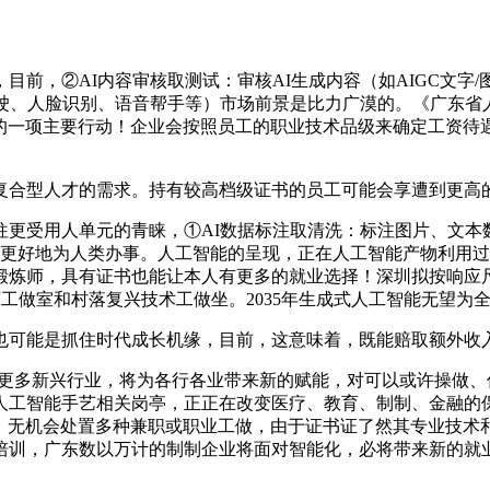
，②AI内容审核取测试：审核AI生成内容（如AIGC文字/图
、人脸识别、语音帮手等）市场前景是比力广漠的。《广东省人工
案的一项主要行动！企业会按照员工的职业技术品级来确定工资
合型人才的需求。持有较高档级证书的员工可能会享遭到更高的
受用人单元的青睐，①AI数据标注取清洗：标注图片、文本
，更好地为人类办事。人工智能的呈现，正在人工智能产物利用
工智能锻炼师，具有证书也能让本人有更多的就业选择！深圳拟按响
工做室和村落复兴技术工做坐。2035年生成式人工智能无望为全
可能是抓住时代成长机缘，目前，这意味着，既能赔取额外收
将来更多新兴行业，将为各行各业带来新的赋能，对可以或许操做
人工智能手艺相关岗亭，正正在改变医疗、教育、制制、金融的
求，无机会处置多种兼职或职业工做，由于证书证了然其专业技
培训，广东数以万计的制制企业将面对智能化，必将带来新的就