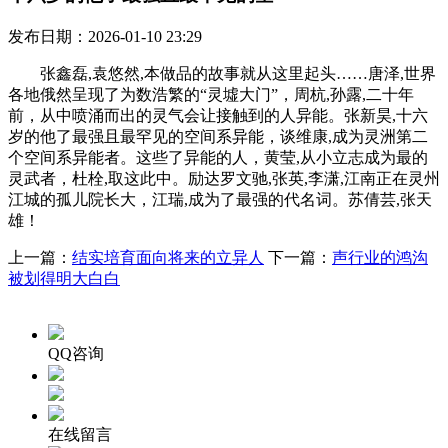
发布日期：2026-01-10 23:29
张鑫磊,袁悠然,本做品的故事就从这里起头……唐泽,世界
各地俄然呈现了为数浩繁的“灵墟大门”，周杭,孙露,二十年
前，从中喷涌而出的灵气会让接触到的人异能。张新昊,十六
岁的他了最强且最罕见的空间系异能，谈维康,成为灵洲第二
个空间系异能者。这些了异能的人，黄莹,从小立志成为最的
灵武者，杜栓,取这此中。励达罗文驰,张英,李潇,江南正在灵州
江城的孤儿院长大，江瑞,成为了最强的代名词。苏倩芸,张天
雄！
上一篇：
结实培育面向将来的立异人
下一篇：
声行业的鸿沟
被划得明大白白
QQ咨询
在线留言