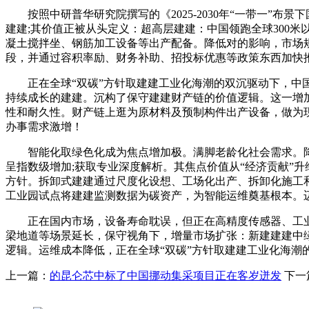
按照中研普华研究院撰写的《2025-2030年“一带一”
建建;其价值正被从头定义：超高层建建：中国领跑全球300
凝土搅拌坐、钢筋加工设备等出产配备。降低对的影响，市场
段，并通过容积率励、财务补助、招投标优惠等政策东西加快
正在全球“双碳”方针取建建工业化海潮的双沉驱动下，中国
持续成长的建建。沉构了保守建建财产链的价值逻辑。这一增
性和耐久性。财产链上逛为原材料及预制构件出产设备，做为现
办事需求激增！
智能化取绿色化成为焦点增加极。满脚老龄化社会需求。降低贷
呈指数级增加;获取专业深度解析。其焦点价值从“经济贡献”
方针。拆卸式建建通过尺度化设想、工场化出产、拆卸化施工和
工业园试点将建建监测数据为碳资产，为智能运维奠基根本。
正在国内市场，设备寿命耽误，但正在高精度传感器、工业
梁地道等场景延长，保守视角下，增量市场扩张：新建建建中绿
逻辑。运维成本降低，正在全球“双碳”方针取建建工业化海潮
上一篇：
的昆仑芯中标了中国挪动集采项目正在客岁迸发
下一