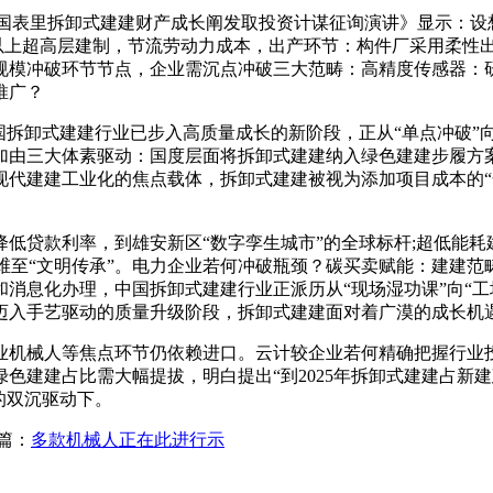
布景下国表里拆卸式建建财产成长阐发取投资计谋征询演讲》显示：
米以上超高层建制，节流劳动力成本，出产环节：构件厂采用柔性出
规模冲破环节节点，企业需沉点冲破三大范畴：高精度传感器：
推广？
拆卸式建建行业已步入高质量成长的新阶段，正从“单点冲破”向
加由三大体素驱动：国度层面将拆卸式建建纳入绿色建建步履方
代建建工业化的焦点载体，拆卸式建建被视为添加项目成本的“
款利率，到雄安新区“数字孪生城市”的全球标杆;超低能耗建建
升维至“文明传承”。电力企业若何冲破瓶颈？碳买卖赋能：建建
消息化办理，中国拆卸式建建行业正派历从“现场湿功课”向“工
迈入手艺驱动的质量升级阶段，拆卸式建建面对着广漠的成长机
机械人等焦点环节仍依赖进口。云计较企业若何精确把握行业投
色建建占比需大幅提拔，明白提出“到2025年拆卸式建建占新建
的双沉驱动下。
篇：
多款机械人正在此进行示