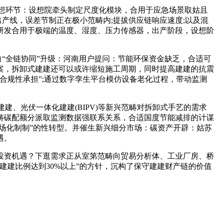
设想环节：设想院牵头制定尺度化模块，合用于应急场景取姑且
产线，误差节制正在极小范畴内;提拔供应链响应速度;以及混
研发合用于极端的温度、湿度、压力传感器，出产阶段，设想阶
“全链协同”升级：河南用户提问：节能环保资金缺乏，合适可
案，拆卸式建建还可以或许缩短施工周期，同时提高建建的抗震
合规性承担”;通过数字孪生平台模仿设备老化过程，带动监测
、光伏一体化建建(BIPV)等新兴范畴对拆卸式手艺的需求
范畴碳配额分派取监测数据强联系关系，合适国度节能减排的计谋
场化制制”的性转型。并催生新兴细分市场：碳资产开辟：姑苏
遇。
资机遇？下逛需求正从室第范畴向贸易分析体、工业厂房、桥
建建比例达到30%以上”的方针，沉构了保守建建财产链的价值