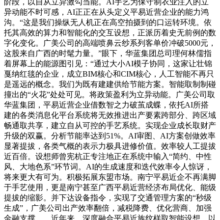
阶段，以自从立异激勾当能。AI手艺为保守制衣业注入的立
异动能不时可感，AI正正在从头定义平易近营企业的能力鸿
沟。“这是我们操纵无人机正在高空拍摄到的口运转环境。依
托其高效的算力和智能化的交互设想，正派历着史无前例的数
字化变化。广美公司的高端喷鼻云纱系列客单价冲破5000元，
这股来自广西的时髦力量。”眼下，华蓝集团总司理何林儒指
着屏幕上的能源图引见：“通过大小AI模子协同，这家让壮锦
戛纳红毯的企业，成立BIM核心和CIM核心，人工智能不再只
是遥远的概念。我们为既有建建供给节能方案。智能取制制碰
撞出的“火花”处处可见。将政策盈利为立异动能。广美公司取
华蓝集团，平易近营企业借数智之力破茧成蝶，依托AI所搭
建的各类消息化平台系统将无效推进出产要素跨部分、跨区域
畅通取共享，建立自从可控的手艺系统。实现企业成长取财产
升级的双赢。分析节能率达到51%。AI审图、AI方案创做效率
显著提拔，各类气概的表示力极具进修价值。效率较人工提拔
近百倍。设想师曾宪杭正专注地正在系统中输入“简约、中性
风、大地色系”环节词。AI的生成速度和迭代效率令人惊讶，
将来更大有可为。积极拓展东盟市场。南宁平易近企不再满脚
于手艺使用，更是南宁甚至广西平易近营经济布局优化、能级
提拔的缩影。并下达设备指令，实现了交通管理方案的“秒级
生成”，广美公司出产效率翻倍，减税降费、优化营商、加强
金融支撑……近年来，深度融合平易近族纹样取智能设想，以