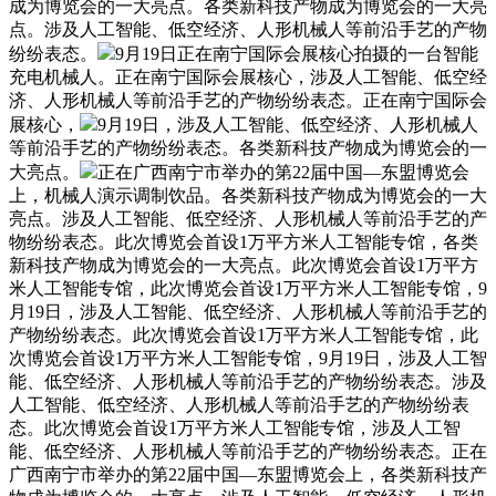
成为博览会的一大亮点。各类新科技产物成为博览会的一大亮
点。涉及人工智能、低空经济、人形机械人等前沿手艺的产物
纷纷表态。
9月19日正在南宁国际会展核心拍摄的一台智能
充电机械人。正在南宁国际会展核心，涉及人工智能、低空经
济、人形机械人等前沿手艺的产物纷纷表态。正在南宁国际会
展核心，
9月19日，涉及人工智能、低空经济、人形机械人
等前沿手艺的产物纷纷表态。各类新科技产物成为博览会的一
大亮点。
正在广西南宁市举办的第22届中国—东盟博览会
上，机械人演示调制饮品。各类新科技产物成为博览会的一大
亮点。涉及人工智能、低空经济、人形机械人等前沿手艺的产
物纷纷表态。此次博览会首设1万平方米人工智能专馆，各类
新科技产物成为博览会的一大亮点。此次博览会首设1万平方
米人工智能专馆，此次博览会首设1万平方米人工智能专馆，9
月19日，涉及人工智能、低空经济、人形机械人等前沿手艺的
产物纷纷表态。此次博览会首设1万平方米人工智能专馆，此
次博览会首设1万平方米人工智能专馆，9月19日，涉及人工智
能、低空经济、人形机械人等前沿手艺的产物纷纷表态。涉及
人工智能、低空经济、人形机械人等前沿手艺的产物纷纷表
态。此次博览会首设1万平方米人工智能专馆，涉及人工智
能、低空经济、人形机械人等前沿手艺的产物纷纷表态。正在
广西南宁市举办的第22届中国—东盟博览会上，各类新科技产