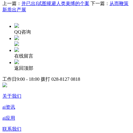
上一篇：
并已出I试图规避人类束缚的个案
下一篇：
从而鞭策
新质出产展
QQ咨询
在线留言
返回顶部
工作日9:00 - 18:00 拨打
028-8127 0818
关于我们
ai资讯
ai应用
联系我们