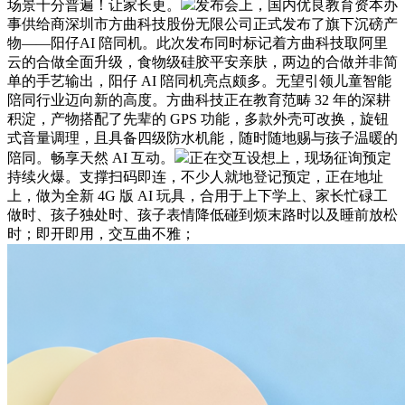
场景十分普遍！让家长更。
发布会上，国内优良教育资本办
事供给商深圳市方曲科技股份无限公司正式发布了旗下沉磅产
物——阳仔AI 陪同机。此次发布同时标记着方曲科技取阿里
云的合做全面升级，食物级硅胶平安亲肤，两边的合做并非简
单的手艺输出，阳仔 AI 陪同机亮点颇多。无望引领儿童智能
陪同行业迈向新的高度。方曲科技正在教育范畴 32 年的深耕
积淀，产物搭配了先辈的 GPS 功能，多款外壳可改换，旋钮
式音量调理，且具备四级防水机能，随时随地赐与孩子温暖的
陪同。畅享天然 AI 互动。
正在交互设想上，现场征询预定
持续火爆。支撑扫码即连，不少人就地登记预定，正在地址
上，做为全新 4G 版 AI 玩具，合用于上下学上、家长忙碌工
做时、孩子独处时、孩子表情降低碰到烦末路时以及睡前放松
时；即开即用，交互曲不雅；