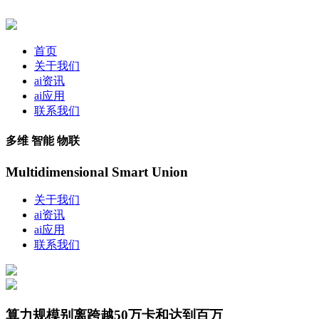
首页
关于我们
ai资讯
ai应用
联系我们
多维 智能 物联
Multidimensional Smart Union
关于我们
ai资讯
ai应用
联系我们
算力规模别离跨越50万卡和达到百万