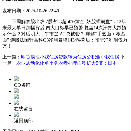
发布日期：2025-10-26 22:40
下周解禁股出炉 7股占比超50%黄金“妖股式崩盘”：12年
来最大单日跌幅背后 四大目标早已预警 复盘14次汗青大跌预
示什么？对话明大｜牛市逃 AI 总被套？ 详解“手艺面 + 根基
面” 选股法国轩高科Q3净利暴增1434%背后：扣非净利润仅万
万！
上一篇：
即贸易性小我住房贷款转为住房公积金小我住房
下
一篇：
农业从动化让单个务农者办理面积扩大5倍；日本
QQ咨询
在线留言
返回顶部