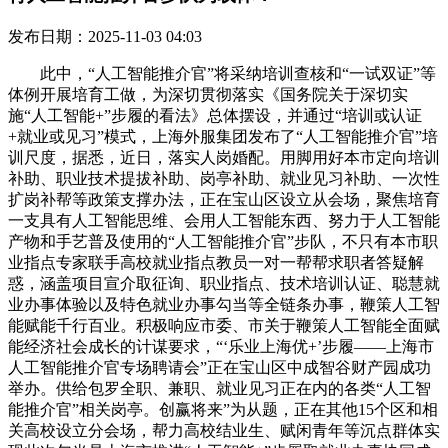
发布日期：2025-11-03 04:03
此中，“人工智能推介官”将采纳培训查核和“一试双证”等
体例开展培育工做，为深切贯彻落实《国务院关于深切实
施“人工智能+”步履的看法》总体摆设，并通过“培训或认证
+就业或见习”模式，上海外服集团发布了“人工智能推介官”培
训尺度，据悉，近日，落实人岗婚配。用脚用好本市定向培训
补助、职业技术提拔补助、岗亭补助、就业见习补助、一次性
扩岗补帮等政策支撑办法，正在宝山区设立从会场，聚焦培育
一支具有人工智能思维、会用人工智能东西、努力于人工智能
产物和手艺普及使用的“人工智能推介官”步队，不只有本市职
业指点专家联手高校就业指点教员一对一帮帮求职者答疑解
惑，涵盖项目宣介取征询、职业指点、技术培训认证、聪慧就
业办事体验以及特色就业办事勾当等全链条办事，鞭策人工智
能赋能千行百业。积极响应市委、市关于鞭策人工智能全面赋
能经济社会成长的计谋要求，“‘乐业上海优+’步履——上海市
人工智能推介官专场聘请会”正在宝山区中成智谷财产园成功
举办。供给包罗全职、兼职、就业见习正在内的各类“人工智
能推介官”相关岗亭。创赢将来”为从题，正在其他15个区和相
关高校设立分会场，帮力高校结业生、赋闲青年等沉点群体实