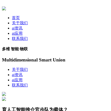
首页
关于我们
ai资讯
ai应用
联系我们
多维 智能 物联
Multidimensional Smart Union
关于我们
ai资讯
ai应用
联系我们
育人工智能推介官步队为载体？