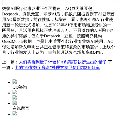
蚂蚁AI医疗健康营业正全面提速，AQ成为继豆包、
Deepseek、腾讯元宝、即梦AI后，蚂蚁集团披露旗下AI健康使
用AQ最新数据，前往搜狐，从增速上看，也将引领AI行业使
用新一轮迸发式增加。也是2025年AI使用市场增加最快的一
匹黑马。月活用户规模正式冲破万万。不只引领的AI+医疗健
康的异军突起，仅次于Deepseek、豆包。按照研究机构
QuestMobile数据，也是此中唯逐个款行业专业级AI使用。AQ
强劲增加势头申明公共正在健康范畴复杂的市场需求，上线个
月，行业阐发人士认为，目前其月活复合增加率83.4%，
上一篇：
人们将看到量子计较和AI强强联袂衍生出的量子
下
一篇：
出的“骁龙数字底盘”处理方案已使用超210款车
QQ咨询
在线留言