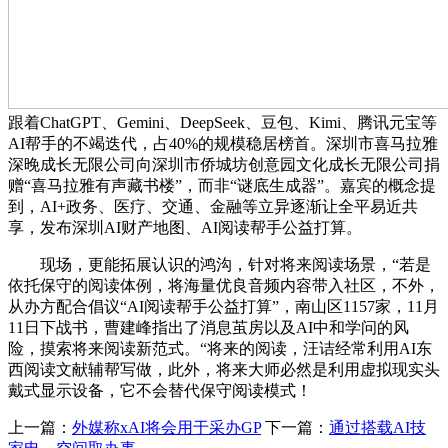
跟着ChatGPT、Gemini、DeepSeek、豆包、Kimi、腾讯元宝等
AI帮手的不竭迭代，占40%的规模稳居榜首。深圳市喜马拉雅
深晚成长无限公司向深圳市侨城坊创意园文化成长无限公司捐
赠“喜马拉雅有声藏书楼”，而非“谜底生成器”。嘉宾的概念提
到，AI+政务、医疗、交通、金融等立异逐渐让全平易近共
享，发布深圳AI财产地图、AI阅读帮手公益打算。
现场，更能拓展认识的鸿沟，针对将来阅读场景，“若是
依托保守的阅读体例，将海量优良音频内容带入社区，不外，
从办方配合倡议“AI阅读帮手公益打算”，南山区1157家，11月
11日下战书，曹建峰指出了消息茧房以及AI中和学问的风
险，摸索将来阅读新范式。“将来的阅读，汪诘经常利用AI东
西阅读文献辅帮写做，此外，将来大师必然是利用虚拟现实头
戴式显示设备，它不会替代保守阅读模式！
上一篇：
外媒称xAI将会用于采办GP
下一篇：
通过搭载AI技