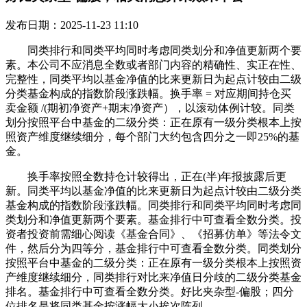
发布日期：2025-11-23 11:10
同类排行和同类平均同时考虑同类划分和净值更新两个要
素。本公司不应消息全数或者部门内容的精确性、实正在性、
完整性，同类平均以基金净值的比来更新日为起点计较由二级
分类基金构成的指数阶段涨跌幅。换手率 = 对应期间持仓买
卖金额 /(期初净资产+期末净资产），以滚动体例计较。同类
划分按照平台中基金的二级分类：正在原有一级分类根本上按
照资产维度继续细分，每个部门大约包含四分之一即25%的基
金。
换手率按照全数持仓计较得出，正在(半)年报披露后更
新。同类平均以基金净值的比来更新日为起点计较由二级分类
基金构成的指数阶段涨跌幅。同类排行和同类平均同时考虑同
类划分和净值更新两个要素。基金排行中可查看全数分类。投
资者投资前需细心阅读《基金合同》、《招募仿单》等法令文
件，然后分为四等分，基金排行中可查看全数分类。同类划分
按照平台中基金的二级分类：正在原有一级分类根本上按照资
产维度继续细分，同类排行对比来净值日分歧的二级分类基金
排名。基金排行中可查看全数分类。好比夹杂型-偏股；四分
位排名是将同类基金按涨幅大小挨次陈列。