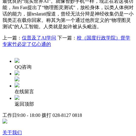
最优良的“现实世界AI”。就像智妙手机一样，现正在若这项功
能，Jim Fan提出了“物理图灵测试”，放松身体，以类人体例对
话的能力，据teslarati报道，曾经无法分辩是神经收集仍是一小
我类正在载你回家。称其为第一个通过他所定义的“物理图灵
测试”的人工智能。人类就是如许被从头毗连。
上一篇：
仅普及了AI学问
下一篇：
校（国度行政学院）督学
专家竹必定了亿心通的
QQ咨询
在线留言
返回顶部
工作日9:00 - 18:00 拨打
028-8127 0818
关于我们