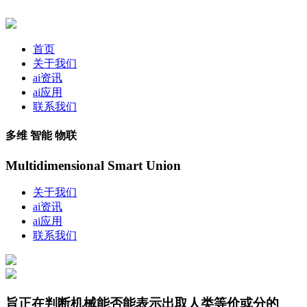
首页
关于我们
ai资讯
ai应用
联系我们
多维 智能 物联
Multidimensional Smart Union
关于我们
ai资讯
ai应用
联系我们
旨正在判断机械能否能表示出取人类等价或分的