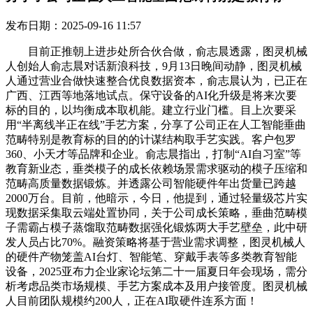
发布日期：2025-09-16 11:57
目前正推朝上进步处所合伙合做，俞志晨透露，图灵机械
人创始人俞志晨对话新浪科技，9月13日晚间动静，图灵机械
人通过营业合做快速整合优良数据资本，俞志晨认为，已正在
广西、江西等地落地试点。保守设备的AI化升级是将来次要
标的目的，以均衡成本取机能。建立行业门槛。目上次要采
用“半离线半正在线”手艺方案，分享了公司正在人工智能垂曲
范畴特别是教育标的目的的计谋结构取手艺实践。客户包罗
360、小天才等品牌和企业。俞志晨指出，打制“AI自习室”等
教育新业态，垂类模子的成长依赖场景需求驱动的模子压缩和
范畴高质量数据锻炼。并透露公司智能硬件年出货量已跨越
2000万台。目前，他暗示，今日，他提到，通过轻量级芯片实
现数据采集取云端处置协同，关于公司成长策略，垂曲范畴模
子需霸占模子蒸馏取范畴数据强化锻炼两大手艺壁垒，此中研
发人员占比70%。融资策略将基于营业需求调整，图灵机械人
的硬件产物笼盖AI台灯、智能笔、穿戴手表等多类教育智能
设备，2025亚布力企业家论坛第二十一届夏日年会现场，需分
析考虑品类市场规模、手艺方案成本及用户接管度。图灵机械
人目前团队规模约200人，正在AI取硬件连系方面！