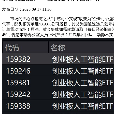
发布日期：2025-09-17 11:36
市场的关心点也随之从“手艺可否实现”改变为“企业可否盈
气宇，配头杨芳承继43.93%公司股权，其父为圆通速递总裁
订单震动市场！原油、黄金短线如需转载请取《每日经济旧事》
4%，告急带动办公室人员上出产线？江汽集团回应：动静不