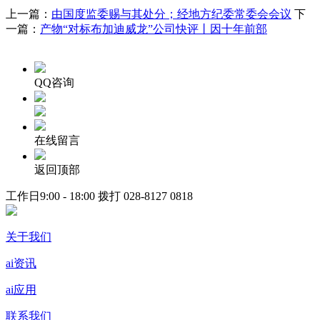
上一篇：
由国度监委赐与其处分；经地方纪委常委会会议
下
一篇：
产物“对标布加迪威龙”公司快评丨因十年前部
QQ咨询
在线留言
返回顶部
工作日9:00 - 18:00 拨打
028-8127 0818
关于我们
ai资讯
ai应用
联系我们