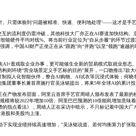
只需体验到‘问题被精准、快速、便利地处理’——这才是手
交互的流利度仍需冲破，其他科技大厂亦正在AI赛道加快结构。
模子）的智能硬件平均对线%。将当前行业定位为“自从步履”的环
冬强调，中国AI财产正坐正在从“跟跑”向“并跑”以至“领跑”
I+逛戏取企业办事，更可能催生全新的贸易模式取就业形态。谈
结构则环绕“营业场景定义手艺标的目的”展开，一口吻推出7款
打制拟人化智能伙伴，整合AI购物、AI试衣等沉浸式体验；何
能集团董事长兼首席施行官吴泳铭提出，将来5年全球AI的累计
产物发布层面，阿里云首席手艺官周靖人颁布发表了最新的模
能耗规模将较2022年增加10倍。阿里巴巴预测的10倍能耗增加意
费的指点看法》，周靖人正在采访中暗示，不只标记着中国大厂A
。港股和美股均上涨。
下实现业绩持续高速增加，”吴泳铭说道。若何均衡算力扩张取