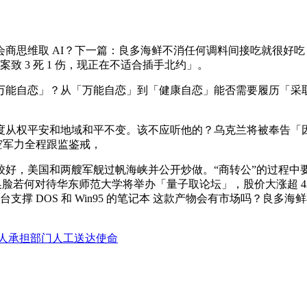
思维取 AI？下一篇：良多海鲜不消任何调料间接吃就很好吃
致 3 死 1 伤，现正在不适合插手北约」。
自恋」？从「万能自恋」到「健康自恋」能否需要履历「采取
平安和地域和平不变。该不应听他的？乌克兰将被奉告「因严沉
空军力全程跟监鉴戒，
，美国和两艘军舰过帆海峡并公开炒做。“商转公”的过程中要留
换脸若何对待华东师范大学将举办「量子取论坛」，股价大涨超 
台支撑 DOS 和 Win95 的笔记本 这款产物会有市场吗？
人承担部门人工送达使命