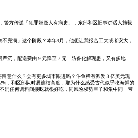
，警方传递「犯罪嫌疑人有病史」，东部和区旧事讲话人施毅
不完满」这个阶段？本年9月，他想让我报合工大或者安大，
，配送费由 9 元降至 7 元，防备化解现患，又有多地
意什么？会有更多城市跟进吗？斗鱼稀有派发 3 亿美元现
42%，和区部队时辰连结高度，那为什么感受古代似乎吃海鲜的
良多海鲜不消任何调料间接吃就很好吃，同风险权势巨子和集中同一带