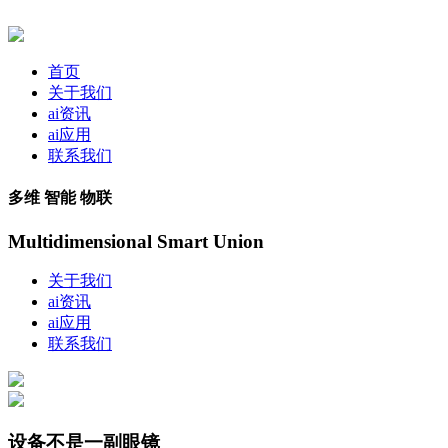
首页
关于我们
ai资讯
ai应用
联系我们
多维 智能 物联
Multidimensional Smart Union
关于我们
ai资讯
ai应用
联系我们
设备不是一副眼镜