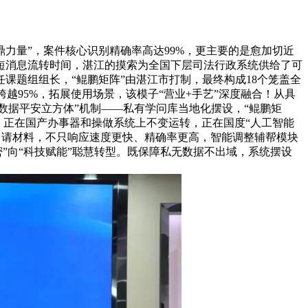
量”，案件核心识别精确率高达99%，更主要的是愈加切近
缩短消息流转时间，湛江的摸索为全国下层司法行政系统供给了可
课题组组长，“鲲鹏矩阵”由湛江市打制，最终构成18个笼盖全
跨越95%，拓展使用场景，该模子“营业+手艺”深度融合！从具
“数据平安立方体”机制——私有学问库当地化摆设，“鲲鹏矩
级，正在国产办事器和操做系统上不变运转，正在国度“人工智能
申请材料，不只响应速度更快、精确率更高，智能调整辅帮模块
密”向“科技赋能”聪慧转型。既保障私无数据不出域，系统摆设