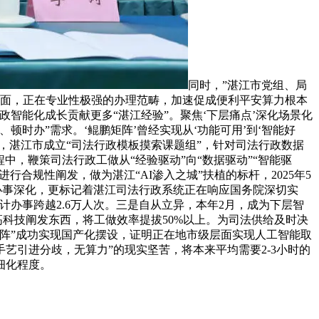
同时，”湛江市党组、局
方面，正在专业性极强的办理范畴，加速促成便利平安算力根本
智能化成长贡献更多“湛江经验”。聚焦‘下层痛点’深化场景化
时办”需求。‘鲲鹏矩阵’曾经实现从‘功能可用’到‘智能好
，湛江市成立“司法行政模板摸索课题组”，针对司法行政数据
中，鞭策司法行政工做从“经验驱动”向“数据驱动”“智能驱
行合规性阐发，做为湛江“AI渗入之城”扶植的标杆，2025年5
法办事深化，更标记着湛江司法行政系统正在响应国务院深切实
计办事跨越2.6万人次。三是自从立异，本年2月，成为下层智
高科技阐发东西，将工做效率提拔50%以上。为司法供给及时决
矩阵”成功实现国产化摆设，证明正在地市级层面实现人工智能取
引进分歧，无算力”的现实坚苦，将本来平均需要2-3小时的
细化程度。