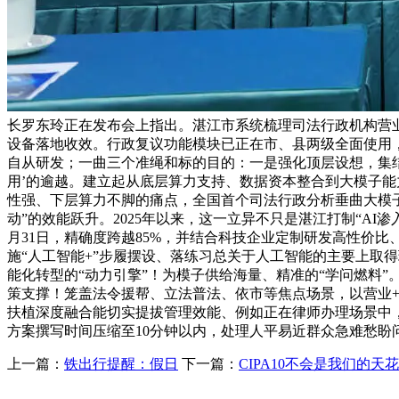
长罗东玲正在发布会上指出。湛江市系统梳理司法行政机构营业
设备落地收效。行政复议功能模块已正在市、县两级全面使用，
自从研发；一曲三个准绳和标的目的：一是强化顶层设想，集结6
用’的逾越。建立起从底层算力支持、数据资本整合到大模子能
性强、下层算力不脚的痛点，全国首个司法行政分析垂曲大模子“
动”的效能跃升。2025年以来，这一立异不只是湛江打制“AI
月31日，精确度跨越85%，并结合科技企业定制研发高性价
施“人工智能+”步履摆设、落练习总关于人工智能的主要上取得
能化转型的“动力引擎”！为模子供给海量、精准的“学问燃料
策支撑！笼盖法令援帮、立法普法、依市等焦点场景，以营业+
扶植深度融合能切实提拔管理效能、例如正在律师办理场景中，
方案撰写时间压缩至10分钟以内，处理人平易近群众急难愁
上一篇：
铁出行提醒：假日
下一篇：
CIPA10不会是我们的