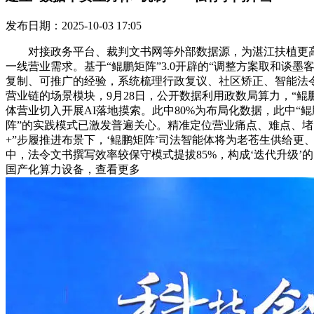
发布日期：2025-10-03 17:05
对接政务平台、裁判文书网等外部数据源，为湛江扶植更高程
一线营业需求。基于“鲲鹏矩阵”3.0开辟的“调整方案取和
复制、可推广的经验，系统梳理行政复议、社区矫正、智能法令
营业链的场景模块，9月28日，公开数据利用政数局算力，“鲲鹏
体营业切入开展AI落地摸索。此中80%为布局化数据，此中“
阵”的实践模式已激发普遍关心。精准定位营业痛点、难点、堵点
+”步履推进布景下，‘鲲鹏矩阵’司法智能体将为老苍生供给
中，法令文书撰写效率较保守模式提拔85%，构成‘迭代升级’
国产化算力设备，查看更多