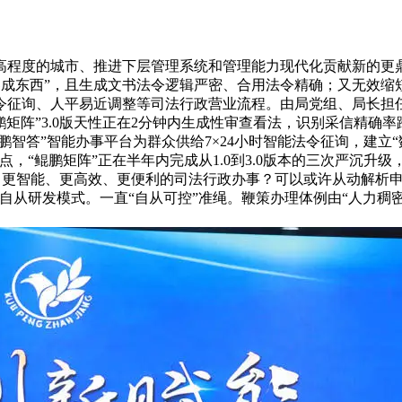
度的城市、推进下层管理系统和管理能力现代化贡献新的更鼎力
谈墨客成东西”，且生成文书法令逻辑严密、合用法令精确；又无效
征询、人平易近调整等司法行政营业流程。由局党组、局长担任
矩阵”3.0版天性正在2分钟内生成性审查看法，识别采信精确率
鲲鹏智答”智能办事平台为群众供给7×24小时智能法令征询，建立
，“鲲鹏矩阵”正在半年内完成从1.0到3.0版本的三次严沉升
更、更智能、更高效、更便利的司法行政办事？可以或许从动解析
的自从研发模式。一直“自从可控”准绳。鞭策办理体例由“人力稠