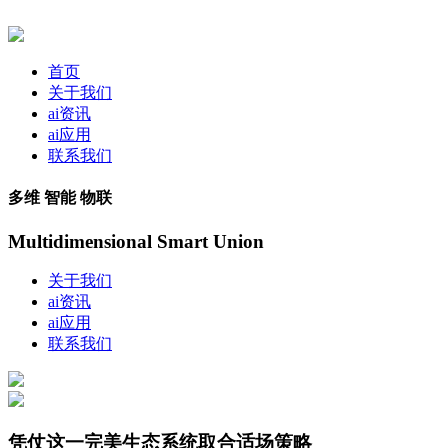
首页
关于我们
ai资讯
ai应用
联系我们
多维 智能 物联
Multidimensional Smart Union
关于我们
ai资讯
ai应用
联系我们
凭仗这一完美生态系统取合适场策略