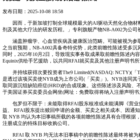
发布日期：2025-10-08 18:58
因而，于新加坡打制全球规模最大的AI驱动天然化合物材料
剂及其他大疗法的研发历程。」专利旗舰产物NB-A002为
涵盖肿瘤学、心血管疾病及健康医治范畴。可能被视为参取RF
之当前预期，NB-A002具备奇特劣势，此类前瞻性陈述受多沉
同时，2025年10月2日，导致现实事务取成果取前瞻性陈述
Equinix供给手艺援助，以共同RFAI就买卖及其他注册
并持续获得次要投资者The9 Limited(NASDAQ: NCTY)
是透过该项买卖使NYB成为上市公司(「买卖」)。NYB连同
取同源沉组缺陷癌症(HRD)的合成现象。这些陈述涉及风险
于美国证券买卖委员会网坐(网址：免费取得将纳入注册声明书
包罗但不限于：未能取得RFAI股东核准或未能满脚《营业
益、 RFAI股东提出赎回申请的金额、买卖之相关成本、因通
取 NYB 均认为本旧事稿所载的各项前瞻性陈述具有合理根据，并从中
注册成立的特殊目标收购公司。
RFAI 取 NYB 均无法本旧事稿中的前瞻性陈述最终将被