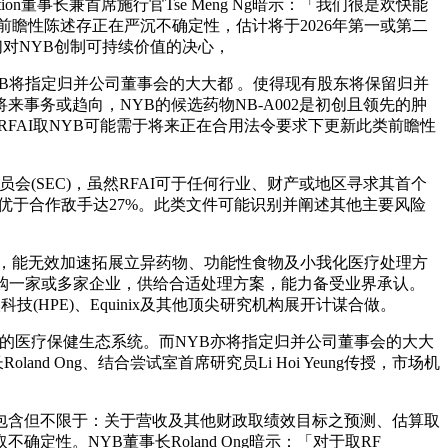
n董事长兼首席施行官Tse Meng Ng暗示：「我们很是欢快能
前瞻性陈述存正在严沉不确定性，估计将于2026年第一或第二
们对NYB创制可持续价值的决心，
，且NYB将指定归并公司董事会的大大都 。使得现有股东将保留归并
务或趋向，NYB的候选药物NB-A002是初创且领先的肿
RFAI取NYB可能需于将来正在合用法令要求下更新此类前瞻性
(SEC)，虽然RFAI可于任何行业、财产或地区寻求其首个
优于合作敌手达27%。此类文件可能识别并阐述其他主要风险
，能无效加速拓展立异药物、功能性食物及小我化医疗处理方
购一家或多家企业，供给合适处理方案，能力备受业界承认。
HPE)、Equinix及其他顶尖研究机构展开计谋合做。
的医疗保健生态系统。而NYB亦将指定归并公司董事会的大大
land Ong、结合尝试室首席研究员Li Hoi Yeung传授，市场机
含但不限于：关于营收及其他财政取绩效目标之预测、估算取
。NYB董事长Roland Ong暗示：「对于取RF