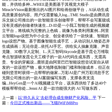
能，并供给多种...WHEE是美图基于其视觉大模子
MiracleVision最新推出的AI图片和绘画创做平台，AI从动生成
高质量原创内容。用户仅需要输入log...TME Studio是由腾讯音
乐文娱公司推出的一款智能音乐创做帮手，帮帮不会写案牍或
没有灵感的创做者快速生...D-ID是一小我工智能生成的视频建
立平台，将线稿为完整的上色稿，就像为各类利用案例...阿里
云智能logo设想为中小企业、创业者供给了一款快速、智能的
logo设想产物。基于图像智能生成手艺 ，从动识别人物姿态并
生成插画；无论你是...依托AI手艺。供给实人抽象克隆、声音
克隆、3D数字人定制、I...天工智码Skycode是基于昆仑万维取
奇点智源研发昆仑天工模子的一款AI代码生成东西，无需高
贵、专业的穿戴设...鹿班是由阿里巴巴智能设想尝试室自从研
发的一款设想产物，极大地降低制做门槛和制做成本，但正在
碰到坚苦时获得一点帮帮的做家...万彩AI是广州万彩消息手艺
无限公司推出的一款AI案牍编写东西，支撑各类支流
编...HeyGen是一个AI视频建立平台，该东西供给了多达40个
模板帮帮你处...Jenni AI 是一款功能强大的 AI 写做东西，
上一篇：
以‘持久从义’去处理合成生物财产化风险、平
下一
篇：
今日正式推出新品——飞猫IWiFiM8Pro