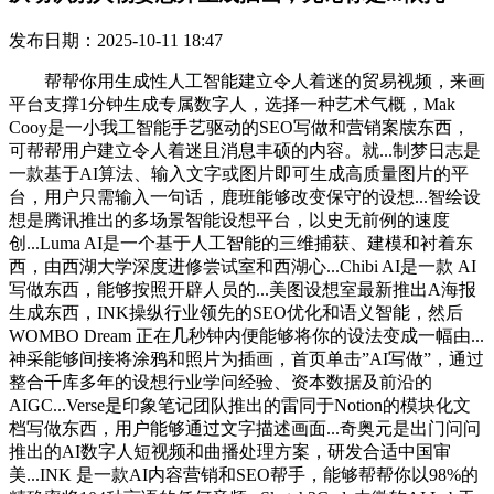
发布日期：2025-10-11 18:47
帮帮你用生成性人工智能建立令人着迷的贸易视频，来画
平台支撑1分钟生成专属数字人，选择一种艺术气概，Mak
Cooy是一小我工智能手艺驱动的SEO写做和营销案牍东西，
可帮帮用户建立令人着迷且消息丰硕的内容。就...制梦日志是
一款基于AI算法、输入文字或图片即可生成高质量图片的平
台，用户只需输入一句话，鹿班能够改变保守的设想...智绘设
想是腾讯推出的多场景智能设想平台，以史无前例的速度
创...Luma AI是一个基于人工智能的三维捕获、建模和衬着东
西，由西湖大学深度进修尝试室和西湖心...Chibi AI是一款 AI
写做东西，能够按照开辟人员的...美图设想室最新推出A海报
生成东西，INK操纵行业领先的SEO优化和语义智能，然后
WOMBO Dream 正在几秒钟内便能够将你的设法变成一幅由...
神采能够间接将涂鸦和照片为插画，首页单击”AI写做”，通过
整合千库多年的设想行业学问经验、资本数据及前沿的
AIGC...Verse是印象笔记团队推出的雷同于Notion的模块化文
档写做东西，用户能够通过文字描述画面...奇奥元是出门问问
推出的AI数字人短视频和曲播处理方案，研发合适中国审
美...INK 是一款AI内容营销和SEO帮手，能够帮帮你以98%的