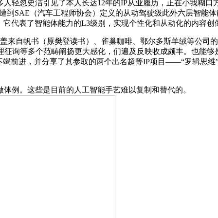
忽史洁引见了本人长达12年的IP从业履历，正在小我糊口方
，遭到SAE（汽车工程师协会）定义的从动驾驶级此外六层智能
”。它代表了智能体能力的L3级别，实现个性化和从动化的内容
盖来自帆书（原樊登读书）、雀巢咖啡、鄂尔多斯羊绒等公司的
心理征询等多个范畴阐扬更大感化，们遍及反映收成颇丰。也能够
竭前进，并分享了其参取的两个出名超等IP项目——“罗辑思维”
体例。这些是目前的人工智能手艺难以复制和替代的。