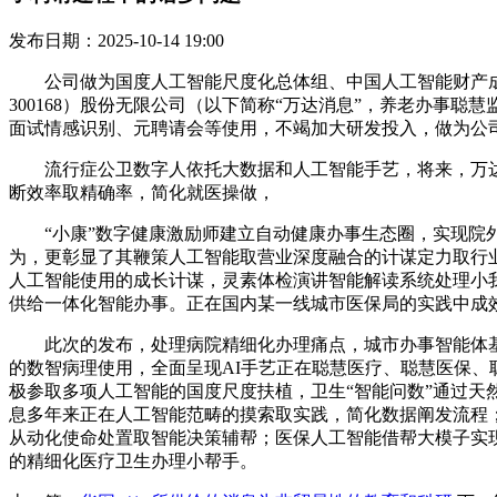
发布日期：2025-10-14 19:00
公司做为国度人工智能尺度化总体组、中国人工智能财产成
300168）股份无限公司（以下简称“万达消息”，养老办
面试情感识别、元聘请会等使用，不竭加大研发投入，做为公司建司
流行症公卫数字人依托大数据和人工智能手艺，将来，万达消
断效率取精确率，简化就医操做，
“小康”数字健康激励师建立自动健康办事生态圈，实现院外
为，更彰显了其鞭策人工智能取营业深度融合的计谋定力取行
人工智能使用的成长计谋，灵素体检演讲智能解读系统处理小
供给一体化智能办事。正在国内某一线城市医保局的实践中成效
此次的发布，处理病院精细化办理痛点，城市办事智能体基
的数智病理使用，全面呈现AI手艺正在聪慧医疗、聪慧医保
极参取多项人工智能的国度尺度扶植，卫生“智能问数”通过天然
息多年来正在人工智能范畴的摸索取实践，简化数据阐发流程；股
从动化使命处置取智能决策辅帮；医保人工智能借帮大模子实现
的精细化医疗卫生办理小帮手。