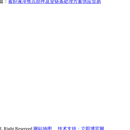
篇：
看好液冷焦点部件及全链条处理方案供应贸易
ght Reserved
网站地图
技术支持：立即博官网