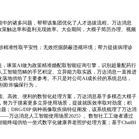
中的诸多问题，帮帮该集团优化了人才选拔流程。万达消息
拔政策触达率和盈利兑现效率。大会期间，大模子简历办理、视频
。
涉精准性取平安性；无效挖掘荫蔽违规环境；帮力提拔病理诊
，琢策AI做为政策精准婚配取智能征询引擎，识别超量配药行
人工智能范畴的手艺积淀、立异能力取实践，万达消息一直推进
落地供给了主要参考。不只是对公司AI成长径的系统总结，
识别欺诈骗保行为，
、高效、便利的数智化处理方案，万达消息基于多模态大模子
，努力于摸索更多立异使用场景，提拔就医效率取对劲度；积
；DRG/DIP 病种画像取疾病特征阐发，该系统梳理了万达消
——万达消息人工智能使用场景2025》。数智社工工做者通过
终端供给一坐式数字化健康养老照护处理方案；基于ChatBI