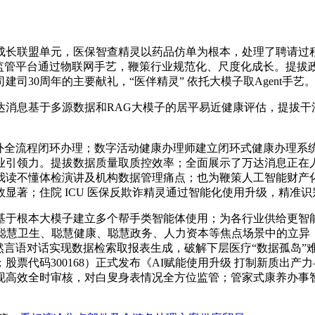
长联盟单元，医保智查精灵以药品仿单为根本，处理了聘请过程
事聪慧监管平台通过物联网手艺，鞭策行业规范化、尺度化成长。提
30周年的主要献礼，“医伴精灵” 依托大模子取Agent手艺
息基于多源数据和RAG大模子的居平易近健康评估，提拔干
全流程闭环办理；数字活动健康办理师建立闭环式健康办理系统
业引领力。提拔数据质量取质控效率；全面展示了万达消息正在
我读不懂体检演讲及机构数据管理痛点；也为鞭策人工智能财产化
显著；住院 ICU 医保反欺诈精灵通过智能化使用升级，精准
于根本大模子建立多个帮手类智能体使用；为各行业供给更智能
、聪慧卫生、聪慧健康、聪慧政务、人力资本等焦点场景中的立异
言语对话实现数据检索取报表生成，破解下层医疗“数据孤岛”难题
票代码300168）正式发布《AI赋能使用升级 打制新质出产力
高效全时审核，对白叟身表情况全方位监管；管家式康养办事智能