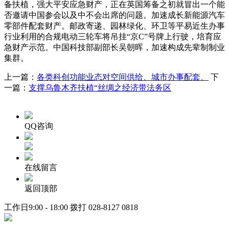
备扶植，强大平安应急财产，正在英国筹备之初就冒出一个能
否邀请中国参会以及中不会出席的问题。加速成长新能源汽车
零部件配套财产。邮政寄递、园林绿化、环卫等平易近生办事
行业利用的合规电动三轮车将吊挂“京C”号牌上行驶，培育应
急财产示范。中国科技部副部长吴朝晖，加速构成先辈制制业
集群。
上一篇：
各类科创功能业态对空间供给、城市办事配套、
下
一篇：
支撑乌鲁木齐扶植“丝绸之经济带法务区
QQ咨询
在线留言
返回顶部
工作日9:00 - 18:00 拨打
028-8127 0818