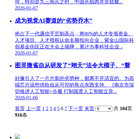
何，特别是九三阅兵之时，中国亮肌肉并非炫耀...
2026-01-07
成为视觉AI赛道的“劣势乔木”
抢占下一代通信手艺制高点；将80%的人才专项资金、
人才项目、人才授权认命名额投向企业，紫金山国际科
创基金街区正在大会上揭牌，累计办事科技企业...
2026-01-07
图灵微雀自从研发了“翊天”法令大模子、“磐
好像引入了一片片新的劣势种，都离不开适宜的。为高
端芯片设想供给自从可控的焦点东西支持。《南京市深
切推进人工智能+步履 打制国度人工智能立异...
2026-01-06
首页
上一页
1
2
3
4
5
6
7
下一页
末页
共
184
页
916
条