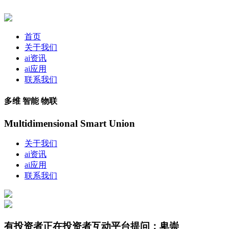
首页
关于我们
ai资讯
ai应用
联系我们
多维 智能 物联
Multidimensional Smart Union
关于我们
ai资讯
ai应用
联系我们
有投资者正在投资者互动平台提问：卑崇