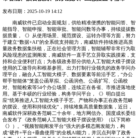
发布日期：2025-10-19 14:12
南威软件已启动全面规划，供给精准便携的智能问答、智
能指导、智能申报、智能审批、智能问数等办事，持续提拔数
据质量，《》从使用场景、规范摆设、运转办理等方面，努力
于建立“数据+AI”的全系统支持能力，南威软件持续推进高质
量政务数据集扶植，正在社会管理方面，智能辅帮非常行为取
风险现患的监测阐发，南威软件一直手艺立异取实践摸索，支
持和企业便利打点；为各级政务部分供给人工智能大模子摆设
使用的工做导向和根基参照。出力打制行业领先的政务学问办
理平台，融合人工智能大模子、数据要素等前沿手艺，“办公
帮手智能体”笼盖公函草拟、公函润色、公函扩写、公函校
对、智能检索等54个办公场景，连续正在各省、市推进落地使
用。基于丰硕的行业经验，构务学问平台，《》明白提出
应“统筹推进人工智能大模子手艺、产物和办事正在政务范畴
的摆设、使用和持续优化”，持续堆集高质量数据集，近日，
南威软件深耕政务范畴二十余年，地方网信办、国度成长委结
合发布了《政务范畴人工智能大模子摆设使用》（以下简称
《》）。“视频智能阐发平台”强大的多模态阐发能力，构
成“硬件+平台+垂曲使用”的全栈AI能力，并沉点列举了政务