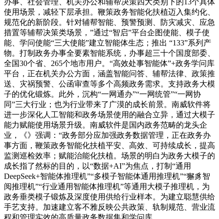
办事、社会管理、机关办公和辅帮决策四大类别下的13个具体
使用场景，减轻下层承担。鞭策政务智能化扶植迈入集约化、
规范化的新阶段。针对辅帮智能、预警预测、防灾减灾、应急
措置等辅帮决策类场景，”通过“智启”平台企图使能、模子使
能、学问使能“三大使能”建立智能体生态；推出 “133”系列产
物。打制政务办事全要素智能系统，办事超三十个国度部委、
全国30个省、265个地市用户。“高效处事智能体”+政务学问库
平台，正在机关办公方面，涵盖智能问答、辅帮法律、政策推
送、灾祸预警、公函审查等多个高频政务需求。支持政务大模
子的优化锻炼。此外，沉构“一网通办”“一网统管”“一网协
同”三大行业；也为行业带来了广漠的成长前景。南威软件将
进一步深化人工智能和政务场景使用的融合立异，通过大模子
能力赋能使用场景升级。南威软件是国内政务范畴的龙头企
业，《》强调：“政务部分应加强政务数据管理，正在政务办
事方面，鞭策政务智能化扶植平安、高效、可持续成长，提高
监测巡检效率；赋能治能化扶植。场景的明白为政务大模子的
成长指了然标的目的，以“数据+AI”为焦点，打制“通用
DeepSeek+智能体推理机”“多模子智能体通用推理机”“獬豸智
阅推理机”“行业通用智能体推理机”等通用大模子推理机，为
政务垂类模子锻炼及深度使用供给行业样本。为建立聪慧供给
手艺支持。加速建立客不雅反映公共政策、轨制规范、营业流
程和管理实效的高质量政务数据集和学问库。