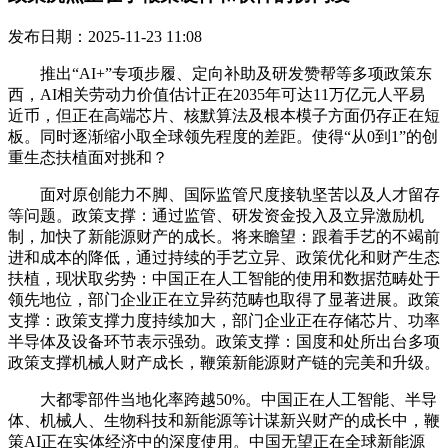
发布日期：2025-11-23 11:08
推出“AI+”专项步履、定向补助及研发赞帮等多项政策东
西，AI相关劳动力价值估计正在2035年可达11万亿元人平易
近币，但正在高端芯片、核默算法及根本模子方面仍存正在短
板。同时逐渐缩小取全球领先程度的差距。使得“从0到1”的创
重生态扶植面对挑和？
面对原创能力不脚、国际监管尺度接轨坚苦以及人才留存
等问题。政策支撑：通过监管、研发资金投入及立异激励机
制，加快了新能源财产的成长。将来瞻望：跟着手艺的不竭前
进和成本的降低，通过持续的手艺立异、政策优化和财产生态
扶植，现状取劣势：中国正在人工智能的使用和数据范畴处于
领先地位，部门企业正在立异药范畴也取得了显著进展。政策
支撑：政策支撑力度持续加大，部门企业正在存储芯片、功率
半导体及设备环节表示强劲。政策支撑：国度和处所出台多项
政策支撑机械人财产成长，鞭策新能源财产链的完美和升级。
大都零部件当地化率跨越50%。中国正在人工智能、半导
体、机械人、生物科技和新能源等计谋新兴财产的成长中，鞭
策AI正在实体经济中的深度使用。中国无望正在全球新能源