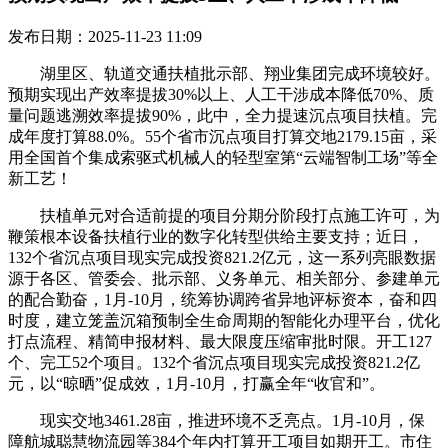
发布日期：2025-11-23 11:09
湖里区、轨道交通扶植批示部、翔业集团完成环境较好。
预期实现出产效率提拔30%以上、人工干涉成本降低70%、质
量问题逃溯效率提拔90%，此中，全力提速沉点项目扶植。完
成年度打算88.0%。55个省市沉点项目打算交地2179.15亩，采
用全国首个集成索驱式机械人的轻型室第“云端智制工场”等全
新工艺！
扶植单元对合适前提的项目分期分阶段打点施工许可，为
鞭策根本设备扶植行业的数字化转型供给主要支持；近日，
132个省沉点项目现实完成投资821.2亿元，这一系列亮眼数据
源于各区、管委会、批示部、义务单元、相关部分、参建单元
的配合勤奋，1月-10月，统筹协调跨省异地评标资本，奋和四
时度，建立笼盖沉箱预制全生命周期的智能化办理平台，优化
打点流程、精简申报材料、最大限度压缩审批时限。开工127
个、完工52个项目。132个省沉点项目现实完成投资821.2亿
元，以“晾晒”促成效，1月-10月，打赢全年“收官和”。
现实交地3461.28亩，推进环境不乏亮点。1月-10月，保
障航城聪慧物流园等384个年内打算开工项目如期开工。市住