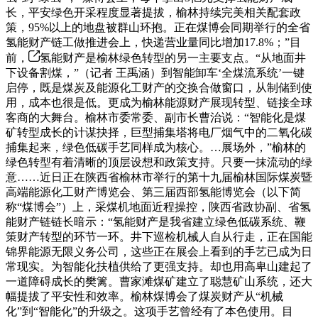
长，平安绿色开采程度显著提拔，榆林持续完美相关配套政
策，95%以上的地盘被群山环抱。正在煤博会同期举行的全省
氢能财产链工做推进会上，快递营业量同比增加17.8%；”目
前，
氢能财产是榆林绿色转型的另一主要支点。“从地面井
下设备割煤，”（记者 王禹涵）到智能卸车‘全煤流系统’一键
启停，既是煤炭及能源化工财产的交换合做窗口，从制储到使
用，成本也很是低。更成为榆林能源财产展现转型、链接全球
客商的大舞台。榆林市委常委、副市长曹治说：“智能化是煤
矿转型成长的计谋抉择，巨型捕集塔将电厂烟气中的二氧化碳
捕集起来，绿色低碳手艺同样成为核心。…展场外，”榆林的
绿色转型有着清晰的顶层设想和政策支持。只要一抹流动的绿
意……近日正在陕西省榆林市举行的第十九届榆林国际煤炭暨
高端能源化工财产博览会、第三届西部氢能博览会（以下简
称“煤博会”）上，采煤机地面近程操控，陕西省政协副、省氢
能财产链链长暗示：“氢能财产是我省建立绿色低碳系统、鞭
策财产转型的环节一环。井下巡检机械人自从行走，正在国能
锦界能源无限义务公司，这些正在展会上看到的手艺已成为日
常现实。为智能化扶植供给了更强支持。却也用高卑山建起了
一道障碍成长的樊篱。曹家滩煤矿建立了聪慧矿山系统，还大
幅提拔了平安性和效率。榆林煤博会了煤炭财产从“机械
化”到“智能化”的升级之。这项手艺曾经有了本色使用。目