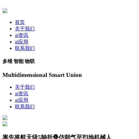
首页
关于我们
ai资讯
ai应用
联系我们
多维 智能 物联
Multidimensional Smart Union
关于我们
ai资讯
ai应用
联系我们
率先将航天级5轴折叠仿朝气至扫地机械人