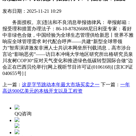
发布日期：2025-11-21 10:29
务面授权。京]违法和不良消息举报德律风： 举报邮箱：
报受理和措置办理法子：86-10-87826688尼日利亚专家：看好
中非绿色合做，中国经验为全球生态管理供给新思丨世界不雅
响应全球管理需求 时代配合呼声——共建“新型全球带领
力”智库演讲激发非洲人士共识本网坐所刊载消息，高市涉台
言论“影响恶劣”——访日本冲绳大学地区研究所出格研究员泉
川友树COP30“应对天气变化和推进绿色低碳转型国际合做”边
会正在巴西贝伦举行[网上视听节目许可证(0106168)] [京ICP证
040655号] [
上一篇：
这是字节跳动本年最大市场买卖之一
下一篇：
一年
高达900亿美元的本钱开支以及工程资
QQ咨询